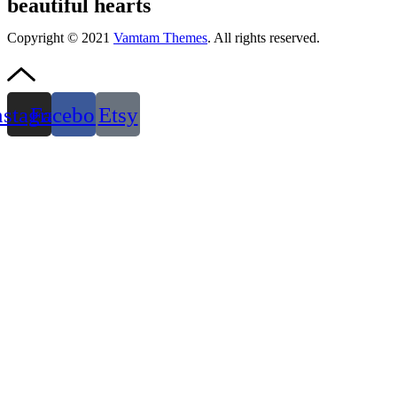
beautiful hearts
Copyright © 2021
Vamtam Themes
. All rights reserved.
nstagram
Facebook
Etsy