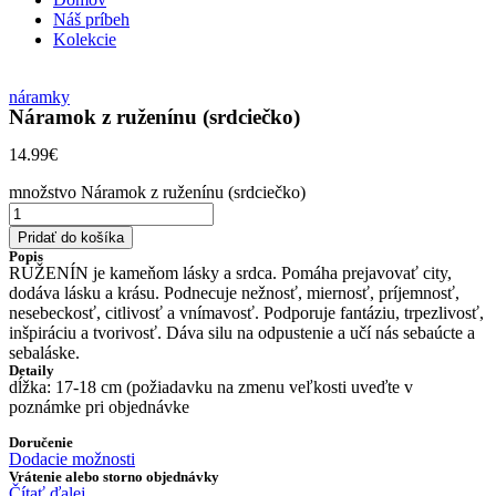
Náš príbeh
Kolekcie
náramky
Náramok z ruženínu (srdciečko)
14.99
€
množstvo Náramok z ruženínu (srdciečko)
Pridať do košíka
Popis
RUŽENÍN je kameňom lásky a srdca. Pomáha prejavovať city,
dodáva lásku a krásu. Podnecuje nežnosť, miernosť, príjemnosť,
nesebeckosť, citlivosť a vnímavosť. Podporuje fantáziu, trpezlivosť,
inšpiráciu a tvorivosť. Dáva silu na odpustenie a učí nás sebaúcte a
sebaláske.
Detaily
dĺžka: 17-18 cm (požiadavku na zmenu veľkosti uveďte v
poznámke pri objednávke
Doručenie
Dodacie možnosti
Vrátenie alebo storno objednávky
Čítať ďalej