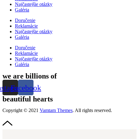
Najčastejšie otázky
Galéria
Doručenie
Reklamácie
Najčastejšie otázky
Galéria
Doručenie
Reklamácie
Najčastejšie otázky
Galéria
we are billions of
nstagram
Facebook
beautiful hearts
Copyright © 2021
Vamtam Themes
. All rights reserved.