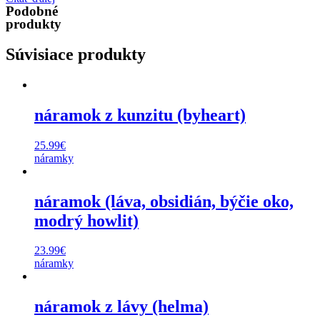
Podobné
produkty
Súvisiace produkty
náramok z kunzitu (byheart)
25.99
€
náramky
náramok (láva, obsidián, býčie oko,
modrý howlit)
23.99
€
náramky
náramok z lávy (helma)