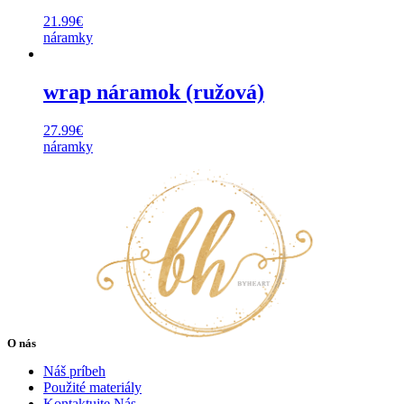
21.99
€
náramky
wrap náramok (ružová)
27.99
€
náramky
O nás
Náš príbeh
Použité materiály
Kontaktujte Nás