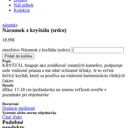
Náš príbeh
Kolekcie
náramky
Náramok z kryštálu (srdce)
18.99
€
množstvo Náramok z kryštálu (srdce)
Pridať do košíka
Popis
KRYŠTÁL funguje ako zosilňovač ostatných kameňov, podporuje
naše vnútorné priania a má silné ochranné účinky. Je to veľmi
liečivý kryštál, ktorý sa používa na vnútornú harmonizáciu všetkých
čakier.
Detaily
dĺžka: 17-18 cm (požiadavku na zmenu veľkosti uveďte v
poznámke pri objednávke
Doručenie
Dodacie možnosti
Vrátenie alebo storno objednávky
Čítať ďalej
Podobné
produkty