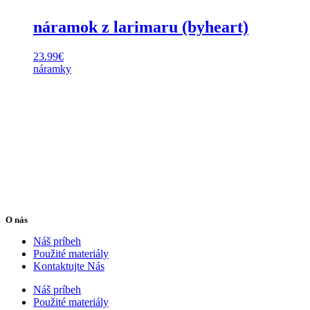
náramok z larimaru (byheart)
23.99
€
náramky
O nás
Náš príbeh
Použité materiály
Kontaktujte Nás
Náš príbeh
Použité materiály