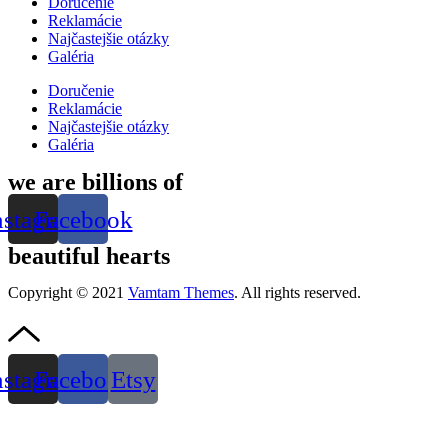
Doručenie
Reklamácie
Najčastejšie otázky
Galéria
Doručenie
Reklamácie
Najčastejšie otázky
Galéria
we are billions of
nstagram
Facebook
beautiful hearts
Copyright © 2021
Vamtam Themes
. All rights reserved.
nstagram
Facebook
Etsy