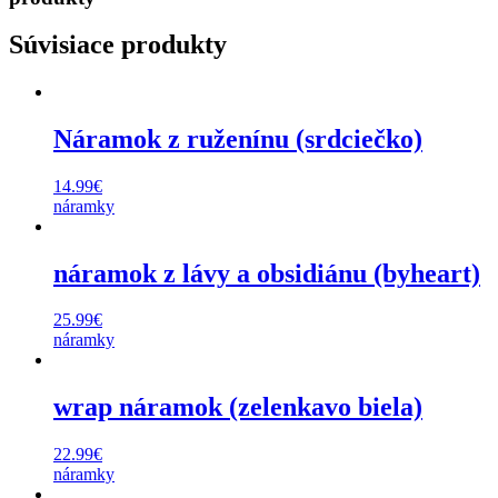
Súvisiace produkty
Náramok z ruženínu (srdciečko)
14.99
€
náramky
náramok z lávy a obsidiánu (byheart)
25.99
€
náramky
wrap náramok (zelenkavo biela)
22.99
€
náramky